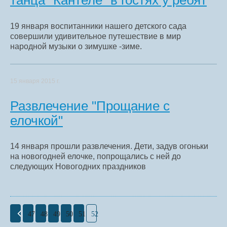
танца "Кантеле" в гостях у ребят
19 января воспитанники нашего детского сада
совершили удивительное путешествие в мир
народной музыки о зимушке -зиме.
15 января 2015 г.
Развлечение "Прощание с
елочкой"
14 января прошли развлечения. Дети, задув огоньки
на новогодней елочке, попрощались с ней до
следующих Новогодних праздников
47
48
49
50
51
52