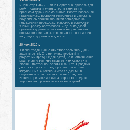
Инспектор ГИБДД Элина Сергеевна, провела для
ребят подготовительных групп занятие по
правилам дорожного движения. Ребята повторили
правила использования велосипеда и самоката,
поделились своими знаниями поведения на
пешеходных переходах, вспомнили дорожные
знаки и работу светофоров. Обучение детей
правилам дорожного движения направлено на
формирование навыков безопасного поведения
на улицах, дорогах и во дворах.
29 мая 2026 г.
1 июня, традиционно отмечает весь мир, День
защиты детей. Это не только весёлый и
радостный праздник для детей, но и напоминание
родителям о том, что наши дети нуждаются в
любви и постоянной заботе и защите. Праздник
детства в детском саду прошел с участием
клоуна Бима, он активно играл с детьми в
подвижные игры, танцевал и много шутил.
Веселые рисунки детей на асфальте создали
хорошее настроение всем на весь день!