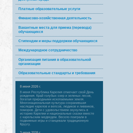
Платные образовательные услуги
Финансово-хозяйственная деятельность
Вакантные места для приема (перевода)
обучающихся
Стипендии и меры поддержки обучающихся
Международное сотрудничество
Организация питания в образовательной
организации
Образовательные стандарты и требования
8 июня 2026 г.
8 июня Республика Карелия отмечает свой День
рождения. Край голубых озер и зеленых лесов,
богатая природными ископаемыми земля.
Многонациональная культура сохранившая
наследие карелов и вепсов, людиков и ливвиков,
поморов. Дети с удовольствием окунулись в
историю Карелии и национальные сказки вместе
с карельским медведем. Весело поиграли в
подвижные игры и станцевали традиционную
Круугу.
3 июня 2026 г.