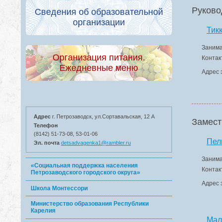
Руково
Сведения об образовательной
организации
Тик
Занима
Организация питания.
Контак
Ежедневные меню
Адрес 
Адрес
г. Петрозаводск, ул.Сортавальская, 12 А
Замест
Телефон
(8142) 51-73-08, 53-01-06
Пел
Эл. почта
detsadvagenka1@rambler.ru
Занима
«Социальная поддержка населения
Контак
Петрозаводского городского округа»
Адрес 
Школа Монтессори
Министерство образования Республики
Карелия
Мал