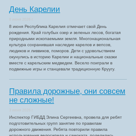
День Карелии
8 июня 2026 г.
8 июня Республика Карелия отмечает свой День
рождения. Край голубых озер и зеленых лесов, богатая
природными ископаемыми земля. Многонациональная
культура сохранившая наследие карелов и вепсов,
людиков и ливвиков, поморов. Дети с удовольствием
окунулись в историю Карелии и национальные сказки
вместе с карельским медведем. Весело поиграли в
подвижные игры и станцевали традиционную Круугу.
Правила дорожные, они совсем
не сложные!
3 июня 2026 г.
Инспектор ГИБДД Элина Сергеевна, провела для ребят
подготовительных групп занятие по правилам
дорожного движения. Ребята повторили правила
использования велосипеда и самоката, поделились