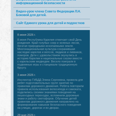
информационной безопасности
Видео-урок члена Совета Федерации Л.Н.
Боковой для детей.
Сайт Единого урока для детей и подростков
8 июня 2026 г.
8 июня Республика Карелия отмечает свой День
рождения. Край голубых озер и зеленых лесов,
богатая природными ископаемыми земля.
Многонациональная культура сохранившая
наследие карелов и вепсов, людиков и ливвиков,
поморов. Дети с удовольствием окунулись в
историю Карелии и национальные сказки вместе
с карельским медведем. Весело поиграли в
подвижные игры и станцевали традиционную
Круугу.
3 июня 2026 г.
Инспектор ГИБДД Элина Сергеевна, провела для
ребят подготовительных групп занятие по
правилам дорожного движения. Ребята повторили
правила использования велосипеда и самоката,
поделились своими знаниями поведения на
пешеходных переходах, вспомнили дорожные
знаки и работу светофоров. Обучение детей
правилам дорожного движения направлено на
формирование навыков безопасного поведения
на улицах, дорогах и во дворах.
29 мая 2026 г.