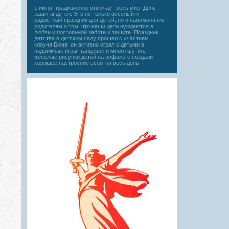
1 июня, традиционно отмечает весь мир, День
защиты детей. Это не только весёлый и
радостный праздник для детей, но и напоминание
родителям о том, что наши дети нуждаются в
любви и постоянной заботе и защите. Праздник
детства в детском саду прошел с участием
клоуна Бима, он активно играл с детьми в
подвижные игры, танцевал и много шутил.
Веселые рисунки детей на асфальте создали
хорошее настроение всем на весь день!