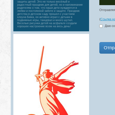
защиты детей. Это не только весёлый и
радостный праздник для детей, но и напоминание
родителям о том, что наши дети нуждаются в
Отправляя
любви и постоянной заботе и защите. Праздник
детства в детском саду прошел с участием
клоуна Бима, он активно играл с детьми в
(
Ссылка н
подвижные игры, танцевал и много шутил.
Веселые рисунки детей на асфальте создали
Даю со
хорошее настроение всем на весь день!
Отпр