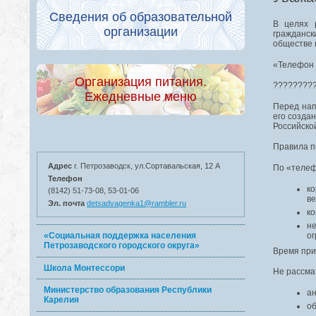
Сведения об образовательной
В целях 
организации
гражданск
обществе 
«Телефон 
Организация питания.
????????
Ежедневные меню
Перед нап
его созда
Российско
Правила п
Адрес
г. Петрозаводск, ул.Сортавальская, 12 А
По «телеф
Телефон
к
(8142) 51-73-08, 53-01-06
ве
Эл. почта
detsadvagenka1@rambler.ru
ко
н
ог
«Социальная поддержка населения
Петрозаводского городского округа»
Время при
Школа Монтессори
Не рассма
Министерство образования Республики
а
Карелия
об