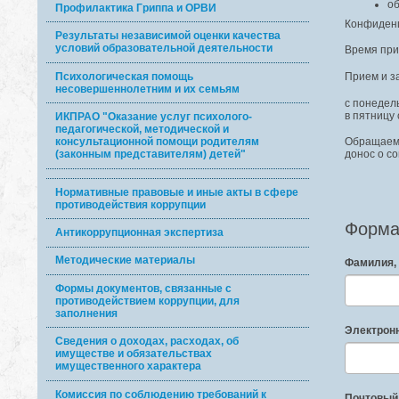
об
Профилактика Гриппа и ОРВИ
Конфиденц
Результаты независимой оценки качества
условий образовательной деятельности
Время при
Психологическая помощь
Прием и з
несовершеннолетним и их семьям
с понедель
в пятницу 
ИКПРАО "Оказание услуг психолого-
педагогической, методической и
консультационной помощи родителям
Обращаем 
(законным представителям) детей"
донос о с
Нормативные правовые и иные акты в сфере
противодействия коррупции
Форма
Антикоррупционная экспертиза
Методические материалы
Фамилия, 
Формы документов, связанные с
противодействием коррупции, для
заполнения
Электронн
Сведения о доходах, расходах, об
имуществе и обязательствах
имущественного характера
Комиссия по соблюдению требований к
Почтовый 