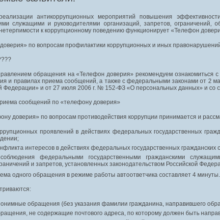
реализации антикоррупционных мероприятий повышения эффективност
ими служащими и руководителями организаций, запретов, ограничений, о
нетерпимости к коррупционному поведению функционирует «Телефон довери
доверия» по вопросам профилактики коррупционных и иных правонарушени
????
равлением обращения на «Телефон доверия» рекомендуем ознакомиться с
ния и правилах приема сообщений, а также с федеральными законами от 2 м
й Федерации» и от 27 июля 2006 г. № 152-ФЗ «О персональных данных» и со с
риема сообщений по «телефону доверия»
ону доверия» по вопросам противодействия коррупции принимается и рассм
оррупционных проявлений в действиях федеральных государственных гражд
дении;
нфликта интересов в действиях федеральных государственных гражданских 
есоблюдения федеральными государственными гражданскими служащим
раничений и запретов, установленных законодательством Российской Федер
ема одного обращения в режиме работы автоответчика составляет 4 минуты.
триваются:
нонимные обращения (без указания фамилии гражданина, направившего обр
ращения, не содержащие почтового адреса, по которому должен быть направ