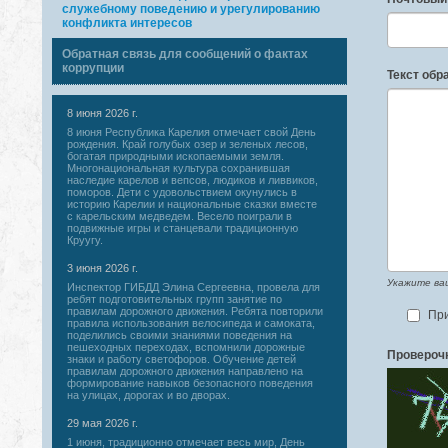
служебному поведению и урегулированию
конфликта интересов
Обратная связь для сообщений о фактах
коррупции
Текст об
8 июня 2026 г.
8 июня Республика Карелия отмечает свой День
рождения. Край голубых озер и зеленых лесов,
богатая природными ископаемыми земля.
Многонациональная культура сохранившая
наследие карелов и вепсов, людиков и ливвиков,
поморов. Дети с удовольствием окунулись в
историю Карелии и национальные сказки вместе
с карельским медведем. Весело поиграли в
подвижные игры и станцевали традиционную
Круугу.
3 июня 2026 г.
Укажите ваш
Инспектор ГИБДД Элина Сергеевна, провела для
ребят подготовительных групп занятие по
правилам дорожного движения. Ребята повторили
При
правила использования велосипеда и самоката,
поделились своими знаниями поведения на
пешеходных переходах, вспомнили дорожные
Провероч
знаки и работу светофоров. Обучение детей
правилам дорожного движения направлено на
формирование навыков безопасного поведения
на улицах, дорогах и во дворах.
29 мая 2026 г.
1 июня, традиционно отмечает весь мир, День