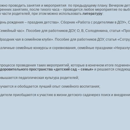
жно проводить занятия и мероприятия по предыдущему плану. Вечером дети
ренних занятиях, после тихого часа – проводится любое мероприятие по выб
 части родителей, при этом можно использовать
литературу
:
ень рождения – праздник детства». Сборник «Работа с родителями в ДОУ», О. И
емейный час». Пособие для работников ДОУ, О, В, Солодянкина, статья «Пр
раздник чая в семейном клубе». Пособие для работников ДОУ, статья «Сотру
зличные семейные конкурсы и соревнования, семейные праздники «Неразлучны
процессе проведения таких мероприятий, которые в конечном итоге подчине
здоровительного пространства «детский сад – семья»
и решаются следую
вышается педагогическая культура родителей;
учается и обобщается лучший опыт семейного воспитания;
дители приобщаются к участию в жизни детского садачерез поиск и внедре