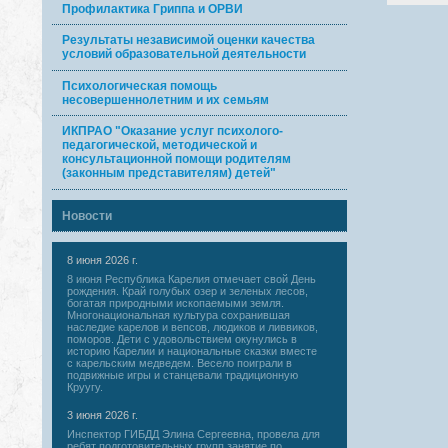
Профилактика Гриппа и ОРВИ
Результаты независимой оценки качества
условий образовательной деятельности
Психологическая помощь
несовершеннолетним и их семьям
ИКПРАО "Оказание услуг психолого-
педагогической, методической и
консультационной помощи родителям
(законным представителям) детей"
Новости
8 июня 2026 г.
8 июня Республика Карелия отмечает свой День
рождения. Край голубых озер и зеленых лесов,
богатая природными ископаемыми земля.
Многонациональная культура сохранившая
наследие карелов и вепсов, людиков и ливвиков,
поморов. Дети с удовольствием окунулись в
историю Карелии и национальные сказки вместе
с карельским медведем. Весело поиграли в
подвижные игры и станцевали традиционную
Круугу.
3 июня 2026 г.
Инспектор ГИБДД Элина Сергеевна, провела для
ребят подготовительных групп занятие по