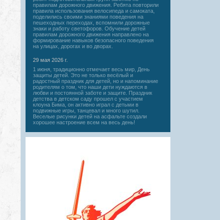
правилам дорожного движения. Ребята повторили
правила использования велосипеда и самоката,
поделились своими знаниями поведения на
пешеходных переходах, вспомнили дорожные
знаки и работу светофоров. Обучение детей
правилам дорожного движения направлено на
формирование навыков безопасного поведения
на улицах, дорогах и во дворах.
29 мая 2026 г.
1 июня, традиционно отмечает весь мир, День
защиты детей. Это не только весёлый и
радостный праздник для детей, но и напоминание
родителям о том, что наши дети нуждаются в
любви и постоянной заботе и защите. Праздник
детства в детском саду прошел с участием
клоуна Бима, он активно играл с детьми в
подвижные игры, танцевал и много шутил.
Веселые рисунки детей на асфальте создали
хорошее настроение всем на весь день!