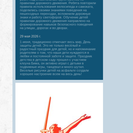
правилам дорожного движения. Ребята повторили
правила использования велосипеда и самоката,
поделились своими знаниями поведения на
пешеходных переходах, вспомнили дорожные
знаки и работу светофоров. Обучение детей
правилам дорожного движения направлено на
формирование навыков безопасного поведения
на улицах, дорогах и во дворах.
29 мая 2026 г.
1 июня, традиционно отмечает весь мир, День
защиты детей. Это не только весёлый и
радостный праздник для детей, но и напоминание
родителям о том, что наши дети нуждаются в
любви и постоянной заботе и защите. Праздник
детства в детском саду прошел с участием
клоуна Бима, он активно играл с детьми в
подвижные игры, танцевал и много шутил.
Веселые рисунки детей на асфальте создали
хорошее настроение всем на весь день!