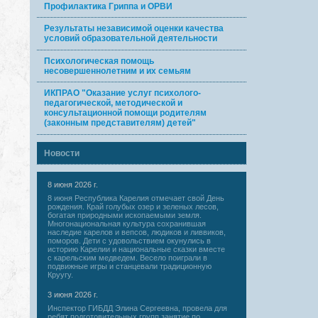
Профилактика Гриппа и ОРВИ
Результаты независимой оценки качества
условий образовательной деятельности
Психологическая помощь
несовершеннолетним и их семьям
ИКПРАО "Оказание услуг психолого-
педагогической, методической и
консультационной помощи родителям
(законным представителям) детей"
Новости
8 июня 2026 г.
8 июня Республика Карелия отмечает свой День
рождения. Край голубых озер и зеленых лесов,
богатая природными ископаемыми земля.
Многонациональная культура сохранившая
наследие карелов и вепсов, людиков и ливвиков,
поморов. Дети с удовольствием окунулись в
историю Карелии и национальные сказки вместе
с карельским медведем. Весело поиграли в
подвижные игры и станцевали традиционную
Круугу.
3 июня 2026 г.
Инспектор ГИБДД Элина Сергеевна, провела для
ребят подготовительных групп занятие по