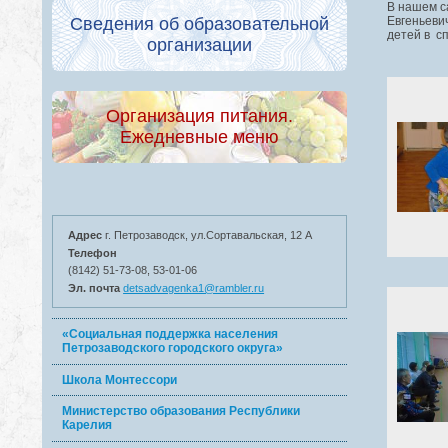
В нашем с
Евгеньеви
Сведения об образовательной
детей в с
организации
Организация питания.
Ежедневные меню
Адрес
г. Петрозаводск, ул.Сортавальская, 12 А
Телефон
(8142) 51-73-08, 53-01-06
Эл. почта
detsadvagenka1@rambler.ru
«Социальная поддержка населения
Петрозаводского городского округа»
Школа Монтессори
Министерство образования Республики
Карелия