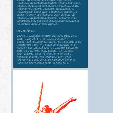
правилам дорожного движения. Ребята повторили
правила использования велосипеда и самоката,
поделились своими знаниями поведения на
пешеходных переходах, вспомнили дорожные
знаки и работу светофоров. Обучение детей
правилам дорожного движения направлено на
формирование навыков безопасного поведения
на улицах, дорогах и во дворах.
29 мая 2026 г.
1 июня, традиционно отмечает весь мир, День
защиты детей. Это не только весёлый и
радостный праздник для детей, но и напоминание
родителям о том, что наши дети нуждаются в
любви и постоянной заботе и защите. Праздник
детства в детском саду прошел с участием
клоуна Бима, он активно играл с детьми в
подвижные игры, танцевал и много шутил.
Веселые рисунки детей на асфальте создали
хорошее настроение всем на весь день!