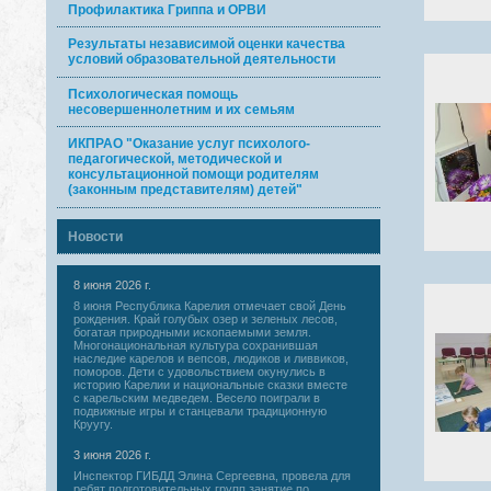
Профилактика Гриппа и ОРВИ
Результаты независимой оценки качества
условий образовательной деятельности
Психологическая помощь
несовершеннолетним и их семьям
ИКПРАО "Оказание услуг психолого-
педагогической, методической и
консультационной помощи родителям
(законным представителям) детей"
Новости
8 июня 2026 г.
8 июня Республика Карелия отмечает свой День
рождения. Край голубых озер и зеленых лесов,
богатая природными ископаемыми земля.
Многонациональная культура сохранившая
наследие карелов и вепсов, людиков и ливвиков,
поморов. Дети с удовольствием окунулись в
историю Карелии и национальные сказки вместе
с карельским медведем. Весело поиграли в
подвижные игры и станцевали традиционную
Круугу.
3 июня 2026 г.
Инспектор ГИБДД Элина Сергеевна, провела для
ребят подготовительных групп занятие по