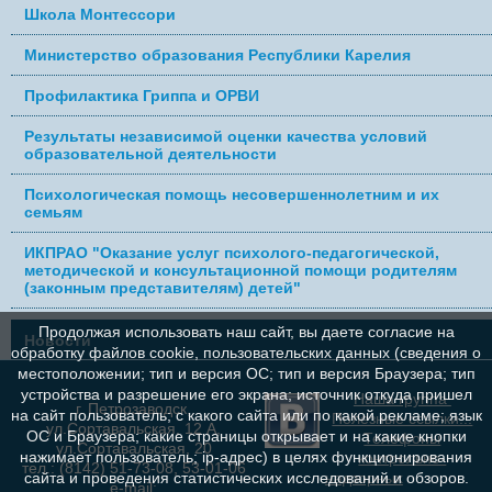
Школа Монтессори
Министерство образования Республики Карелия
Профилактика Гриппа и ОРВИ
Результаты независимой оценки качества условий
образовательной деятельности
Психологическая помощь несовершеннолетним и их
семьям
ИКПРАО "Оказание услуг психолого-педагогической,
методической и консультационной помощи родителям
(законным представителям) детей"
Продолжая использовать наш сайт, вы даете согласие на
Новости
обработку файлов cookie, пользовательских данных (сведения о
местоположении; тип и версия ОС; тип и версия Браузера; тип
устройства и разрешение его экрана; источник откуда пришел
Наша группа
г. Петрозаводск,
на сайт пользователь; с какого сайта или по какой рекламе; язык
Полезные ссылки...
ул.Сортавальская, 12 А,
ОС и Браузера; какие страницы открывает и на какие кнопки
Телефоны
ул.Сортавальская, 20
нажимает пользователь; ip-адрес) в целях функционирования
контрольно-
тел.: (8142) 51-73-08, 53-01-06
надзорных
сайта и проведения статистических исследований и обзоров.
e-mail: