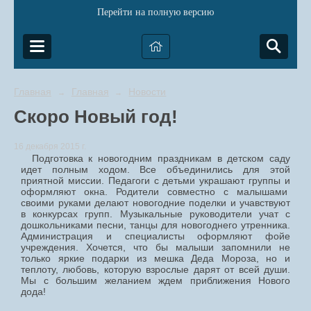
Перейти на полную версию
Главная
Главная
Новости
→
→
Скоро Новый год!
16 декабря 2015 г.
Подготовка к новогодним праздникам в детском саду
идет полным ходом. Все объединились для этой
приятной миссии. Педагоги с детьми украшают группы и
оформляют окна. Родители совместно с малышами
своими руками делают новогодние поделки и учавствуют
в конкурсах групп. Музыкальные руководители учат с
дошкольниками песни, танцы для новогоднего утренника.
Администрация и специалисты оформляют фойе
учреждения. Хочется, что бы малыши запомнили не
только яркие подарки из мешка Деда Мороза, но и
теплоту, любовь, которую взрослые дарят от всей души.
Мы с большим желанием ждем приближения Нового
дода!