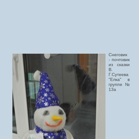
Снеговик
- почтовик
из сказки
В.
Г.Сутеева
"Елка" в
группе №
13а