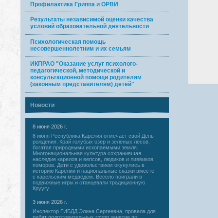
Профилактика Гриппа и ОРВИ
Результаты независимой оценки качества
условий образовательной деятельности
Психологическая помощь
несовершеннолетним и их семьям
ИКПРАО "Оказание услуг психолого-
педагогической, методической и
консультационной помощи родителям
(законным представителям) детей"
Новости
8 июня 2026 г.
8 июня Республика Карелия отмечает свой День
рождения. Край голубых озер и зеленых лесов,
богатая природными ископаемыми земля.
Многонациональная культура сохранившая
наследие карелов и вепсов, людиков и ливвиков,
поморов. Дети с удовольствием окунулись в
историю Карелии и национальные сказки вместе
с карельским медведем. Весело поиграли в
подвижные игры и станцевали традиционную
Круугу.
3 июня 2026 г.
Инспектор ГИБДД Элина Сергеевна, провела для
ребят подготовительных групп занятие по