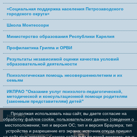
«Социальная поддержка населения Петрозаводского
городского округа»
Школа Монтессори
Министерство образования Республики Карелия
Профилактика Гриппа и ОРВИ
Результаты независимой оценки качества условий
образовательной деятельности
Психологическая помощь несовершеннолетним и их
семьям
ИКПРАО "Оказание услуг психолого-педагогической,
методической и консультационной помощи родителям
(законным представителям) детей"
Продолжая использовать наш сайт, вы даете согласие на
Новости
обработку файлов cookie, пользовательских данных (сведения о
местоположении; тип и версия ОС; тип и версия Браузера; тип
устройства и разрешение его экрана; источник откуда пришел
Наша группа
г. Петрозаводск,
на сайт пользователь; с какого сайта или по какой рекламе; язык