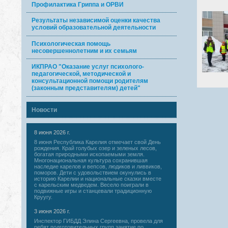
Профилактика Гриппа и ОРВИ
Результаты независимой оценки качества
условий образовательной деятельности
Психологическая помощь
несовершеннолетним и их семьям
ИКПРАО "Оказание услуг психолого-
педагогической, методической и
консультационной помощи родителям
(законным представителям) детей"
Новости
8 июня 2026 г.
8 июня Республика Карелия отмечает свой День
рождения. Край голубых озер и зеленых лесов,
богатая природными ископаемыми земля.
Многонациональная культура сохранившая
наследие карелов и вепсов, людиков и ливвиков,
поморов. Дети с удовольствием окунулись в
историю Карелии и национальные сказки вместе
с карельским медведем. Весело поиграли в
подвижные игры и станцевали традиционную
Круугу.
3 июня 2026 г.
Инспектор ГИБДД Элина Сергеевна, провела для
ребят подготовительных групп занятие по