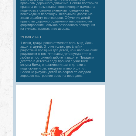
правилам дорожного движения. Ребята повторили
правила использования велосипеда и самоката,
поделились своими знаниями поведения на
пешеходных переходах, вспомнили дорожные
знаки и работу светофоров. Обучение детей
правилам дорожного движения направлено на
формирование навыков безопасного поведения
на улицах, дорогах и во дворах.
29 мая 2026 г.
1 июня, традиционно отмечает весь мир, День
защиты детей. Это не только весёлый и
радостный праздник для детей, но и напоминание
родителям о том, что наши дети нуждаются в
любви и постоянной заботе и защите. Праздник
детства в детском саду прошел с участием
клоуна Бима, он активно играл с детьми в
подвижные игры, танцевал и много шутил.
Веселые рисунки детей на асфальте создали
хорошее настроение всем на весь день!