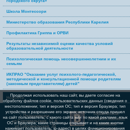
городского округа»
Школа Монтессори
Министерство образования Республики Карелия
Профилактика Гриппа и ОРВИ
Результаты независимой оценки качества условий
образовательной деятельности
Психологическая помощь несовершеннолетним и их
семьям
ИКПРАО "Оказание услуг психолого-педагогической,
методической и консультационной помощи родителям
(законным представителям) детей"
Продолжая использовать наш сайт, вы даете согласие на
Новости
обработку файлов cookie, пользовательских данных (сведения о
местоположении; тип и версия ОС; тип и версия Браузера; тип
устройства и разрешение его экрана; источник откуда пришел
Наша группа
г. Петрозаводск,
на сайт пользователь; с какого сайта или по какой рекламе; язык
Полезные ссылки...
ул.Сортавальская, 12 А,
ОС и Браузера; какие страницы открывает и на какие кнопки
Телефоны
ул.Сортавальская, 20
нажимает пользователь; ip-адрес) в целях функционирования
контрольно-