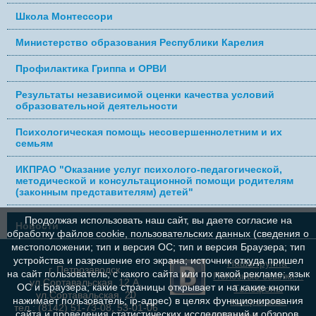
Школа Монтессори
Министерство образования Республики Карелия
Профилактика Гриппа и ОРВИ
Результаты независимой оценки качества условий
образовательной деятельности
Психологическая помощь несовершеннолетним и их
семьям
ИКПРАО "Оказание услуг психолого-педагогической,
методической и консультационной помощи родителям
(законным представителям) детей"
Продолжая использовать наш сайт, вы даете согласие на
Новости
обработку файлов cookie, пользовательских данных (сведения о
местоположении; тип и версия ОС; тип и версия Браузера; тип
устройства и разрешение его экрана; источник откуда пришел
Наша группа
г. Петрозаводск,
на сайт пользователь; с какого сайта или по какой рекламе; язык
Полезные ссылки...
ул.Сортавальская, 12 А,
ОС и Браузера; какие страницы открывает и на какие кнопки
Телефоны
ул.Сортавальская, 20
нажимает пользователь; ip-адрес) в целях функционирования
контрольно-
тел.: (8142) 51-73-08, 53-01-06
сайта и проведения статистических исследований и обзоров.
надзорных