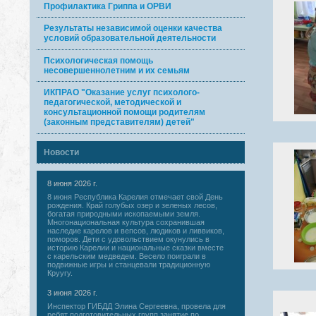
Профилактика Гриппа и ОРВИ
Результаты независимой оценки качества
условий образовательной деятельности
Психологическая помощь
несовершеннолетним и их семьям
ИКПРАО "Оказание услуг психолого-
педагогической, методической и
консультационной помощи родителям
(законным представителям) детей"
Новости
8 июня 2026 г.
8 июня Республика Карелия отмечает свой День
рождения. Край голубых озер и зеленых лесов,
богатая природными ископаемыми земля.
Многонациональная культура сохранившая
наследие карелов и вепсов, людиков и ливвиков,
поморов. Дети с удовольствием окунулись в
историю Карелии и национальные сказки вместе
с карельским медведем. Весело поиграли в
подвижные игры и станцевали традиционную
Круугу.
3 июня 2026 г.
Инспектор ГИБДД Элина Сергеевна, провела для
ребят подготовительных групп занятие по