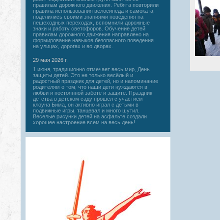
правилам дорожного движения. Ребята повторили
правила использования велосипеда и самоката,
поделились своими знаниями поведения на
пешеходных переходах, вспомнили дорожные
знаки и работу светофоров. Обучение детей
правилам дорожного движения направлено на
формирование навыков безопасного поведения
на улицах, дорогах и во дворах.
29 мая 2026 г.
1 июня, традиционно отмечает весь мир, День
защиты детей. Это не только весёлый и
радостный праздник для детей, но и напоминание
родителям о том, что наши дети нуждаются в
любви и постоянной заботе и защите. Праздник
детства в детском саду прошел с участием
клоуна Бима, он активно играл с детьми в
подвижные игры, танцевал и много шутил.
Веселые рисунки детей на асфальте создали
хорошее настроение всем на весь день!