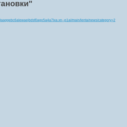
тановки"
-80aaggebc6alewaejbdsf0ago5a4a7lxa.xn--p1ai/main/lenta/news/category=2