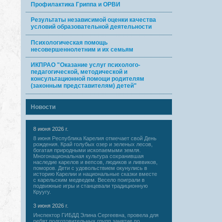
Профилактика Гриппа и ОРВИ
Результаты независимой оценки качества
условий образовательной деятельности
Психологическая помощь
несовершеннолетним и их семьям
ИКПРАО "Оказание услуг психолого-
педагогической, методической и
консультационной помощи родителям
(законным представителям) детей"
Новости
8 июня 2026 г.
8 июня Республика Карелия отмечает свой День
рождения. Край голубых озер и зеленых лесов,
богатая природными ископаемыми земля.
Многонациональная культура сохранившая
наследие карелов и вепсов, людиков и ливвиков,
поморов. Дети с удовольствием окунулись в
историю Карелии и национальные сказки вместе
с карельским медведем. Весело поиграли в
подвижные игры и станцевали традиционную
Круугу.
3 июня 2026 г.
Инспектор ГИБДД Элина Сергеевна, провела для
ребят подготовительных групп занятие по