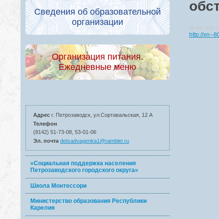
обс
Сведения об образовательной
организации
28 мая 2020 г.
http://xn-
Организация питания.
Ежедневные меню
Адрес
г. Петрозаводск, ул.Сортавальская, 12 А
Телефон
(8142) 51-73-08, 53-01-06
Эл. почта
detsadvagenka1@rambler.ru
«Социальная поддержка населения
Петрозаводского городского округа»
Школа Монтессори
Министерство образования Республики
Карелия