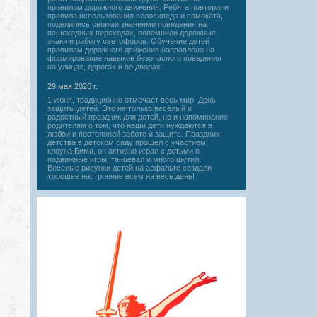
правилам дорожного движения. Ребята повторили
правила использования велосипеда и самоката,
поделились своими знаниями поведения на
пешеходных переходах, вспомнили дорожные
знаки и работу светофоров. Обучение детей
правилам дорожного движения направлено на
формирование навыков безопасного поведения
на улицах, дорогах и во дворах.
29 мая 2026 г.
1 июня, традиционно отмечает весь мир, День
защиты детей. Это не только весёлый и
радостный праздник для детей, но и напоминание
родителям о том, что наши дети нуждаются в
любви и постоянной заботе и защите. Праздник
детства в детском саду прошел с участием
клоуна Бима, он активно играл с детьми в
подвижные игры, танцевал и много шутил.
Веселые рисунки детей на асфальте создали
хорошее настроение всем на весь день!