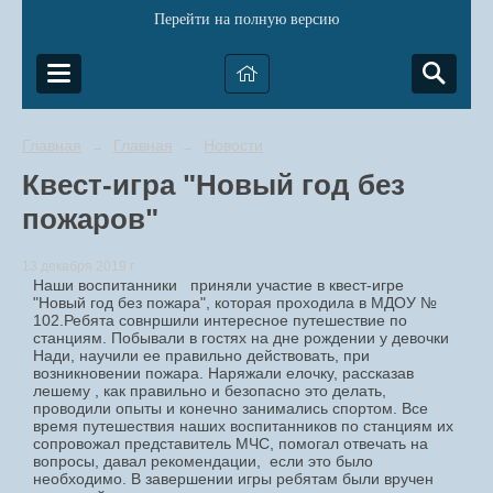
Перейти на полную версию
Главная
Главная
Новости
→
→
Квест-игра "Новый год без
пожаров"
13 декабря 2019 г.
Наши воспитанники приняли участие в квест-игре
"Новый год без пожара", которая проходила в МДОУ №
102.Ребята совнршили интересное путешествие по
станциям. Побывали в гостях на дне рождении у девочки
Нади, научили ее правильно действовать, при
возникновении пожара. Наряжали елочку, рассказав
лешему , как правильно и безопасно это делать,
проводили опыты и конечно занимались спортом. Все
время путешествия наших воспитанников по станциям их
сопровожал представитель МЧС, помогал отвечать на
вопросы, давал рекомендации, если это было
необходимо. В завершении игры ребятам были вручен