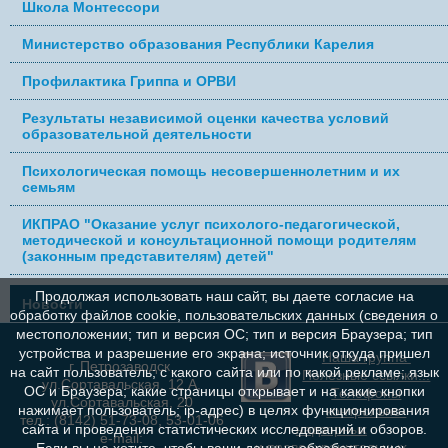
Школа Монтессори
Министерство образования Республики Карелия
Профилактика Гриппа и ОРВИ
Результаты независимой оценки качества условий
образовательной деятельности
Психологическая помощь несовершеннолетним и их
семьям
ИКПРАО "Оказание услуг психолого-педагогической,
методической и консультационной помощи родителям
(законным представителям) детей"
Продолжая использовать наш сайт, вы даете согласие на
Новости
обработку файлов cookie, пользовательских данных (сведения о
местоположении; тип и версия ОС; тип и версия Браузера; тип
устройства и разрешение его экрана; источник откуда пришел
Наша группа
г. Петрозаводск,
на сайт пользователь; с какого сайта или по какой рекламе; язык
Полезные ссылки...
ул.Сортавальская, 12 А,
ОС и Браузера; какие страницы открывает и на какие кнопки
Телефоны
ул.Сортавальская, 20
нажимает пользователь; ip-адрес) в целях функционирования
контрольно-
тел.: (8142) 51-73-08, 53-01-06
сайта и проведения статистических исследований и обзоров.
надзорных
e-mail:
и правоохранительных